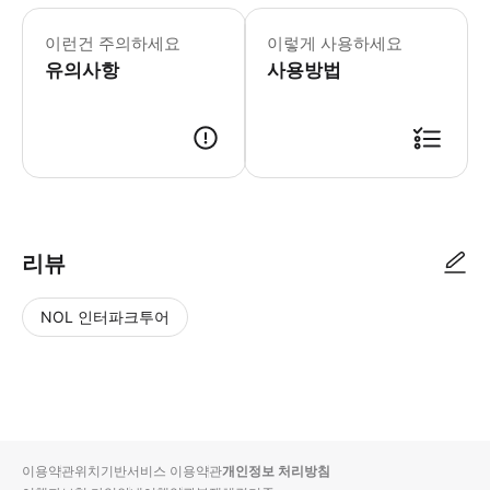
어린이 규정 - 6세 미만 어린이는 투어에 
이런건 주의하세요
이렇게 사용하세요
유의사항
사용방법
리뷰
NOL 인터파크투어
NOL
별
사
에서
점
진/
작성
높
동
된
은
영
리뷰
순
상
이용약관
위치기반서비스 이용약관
개인정보 처리방침
입니