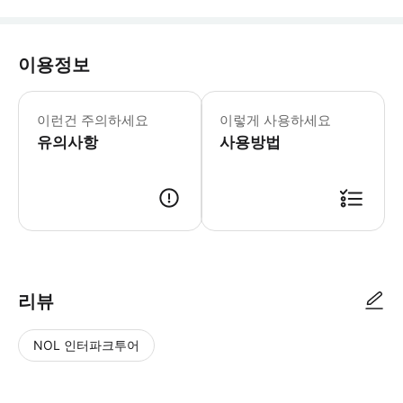
이용정보
마른 라 발레 근처에 있는 유일한 몰입
파 Parrot World 월요일 - 금요일 10:
이런건 주의하세요
이렇게 사용하세요
* 다채로운 앵무새부터 재규어, 수달까
유의사항
사용방법
리뷰
NOL 인터파크투어
NOL
별
사