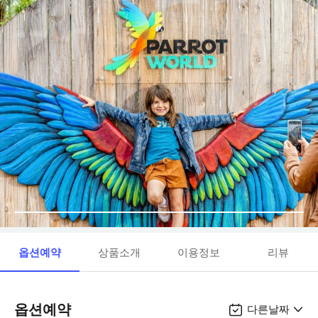
옵션예약
상품소개
이용정보
리뷰
옵션예약
다른날짜