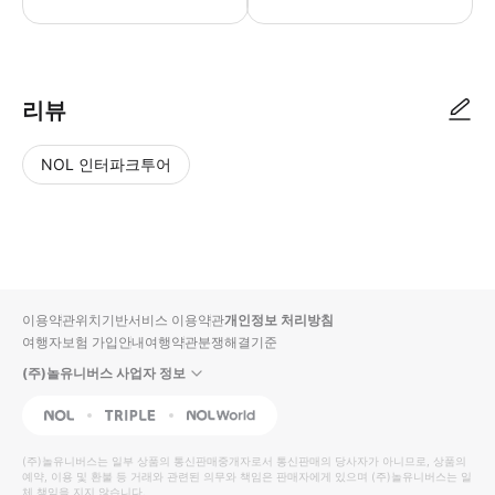
1.출발 전날 19: 00-21: 00 사이에 일정 확인서를 발송하여 출발 시
리뷰
NOL 인터파크투어
NOL
별
사
에서
점
진/
작성
높
동
된
은
영
리뷰
순
상
이용약관
위치기반서비스 이용약관
개인정보 처리방침
입니
여행자보험 가입안내
여행약관
분쟁해결기준
다.
(주)놀유니버스 사업자 정보
별
사
NOL
Triple
Interpark Global
점
진/
높
동
(주)놀유니버스
는 일부 상품의 통신판매중개자로서 통신판매의 당사자가 아니므로, 상품의
예약, 이용 및 환불 등 거래와 관련된 의무와 책임은 판매자에게 있으며
은
영
(주)놀유니버스
는 일
체 책임을 지지 않습니다.