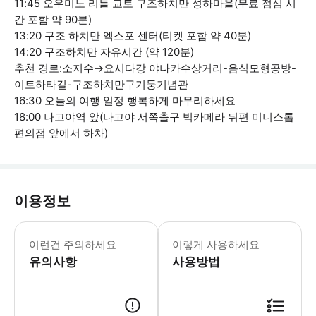
11:45 오우미노 리틀 교토 구조하치만 성하마을(무료 점심 시
간 포함 약 90분)
13:20 구조 하치만 엑스포 센터(티켓 포함 약 40분)
14:20 구조하치만 자유시간 (약 120분)
추천 경로:소지수→요시다강 야나카수상거리-음식모형공방-
이토하타길-구조하치만구기둥기념관
16:30 오늘의 여행 일정 행복하게 마무리하세요
18:00 나고야역 앞(나고야 서쪽출구 빅카메라 뒤편 미니스톱
편의점 앞에서 하차)
이용정보
지정하신 날짜에만 유효합니다. 본 투어
이런건 주의하세요
이렇게 사용하세요
유의사항
사용방법