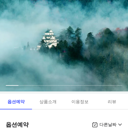
옵션예약
상품소개
이용정보
리뷰
옵션예약
다른날짜