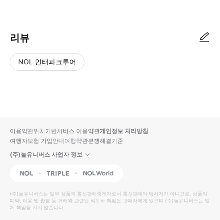
● 예약접수 후 확정이 되면 이용가능합니다. ● 바우처에 안내된 사용 방법
리뷰
NOL 인터파크투어
NOL
별
사
에서
점
진/
작성
높
동
된
은
영
리뷰
순
상
이용약관
위치기반서비스 이용약관
개인정보 처리방침
입니
여행자보험 가입안내
여행약관
분쟁해결기준
다.
(주)놀유니버스 사업자 정보
별
사
NOL
Triple
Interpark Global
점
진/
높
동
(주)놀유니버스
는 일부 상품의 통신판매중개자로서 통신판매의 당사자가 아니므로, 상품의
예약, 이용 및 환불 등 거래와 관련된 의무와 책임은 판매자에게 있으며
은
영
(주)놀유니버스
는 일
체 책임을 지지 않습니다.
순
상