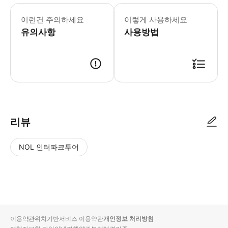
이런건 주의하세요
이렇게 사용하세요
유의사항
사용방법
리뷰
NOL 인터파크투어
NOL
별
사
에서
점
진/
작성
높
동
된
은
영
리뷰
순
상
이용약관
위치기반서비스 이용약관
개인정보 처리방침
입니