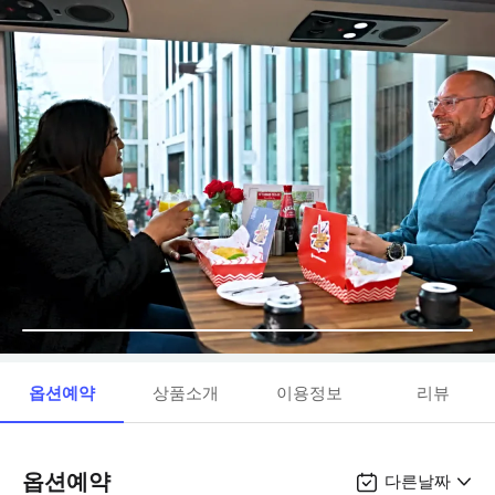
옵션예약
상품소개
이용정보
리뷰
옵션예약
다른날짜