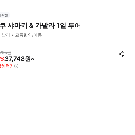
시확정
쿠 샤마키 & 가발라 1일 투어
가발라
교통편의/이동
735
원
37,748원~
%
종혜택가