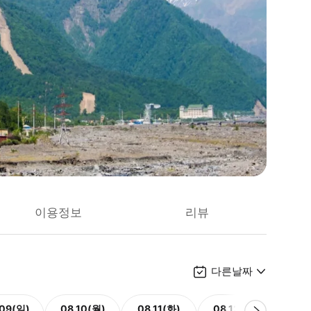
이용정보
리뷰
다른날짜
.09(일)
08.10(월)
08.11(화)
08.12(수)
08.