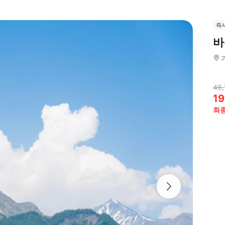
즉
바
46,
19
최