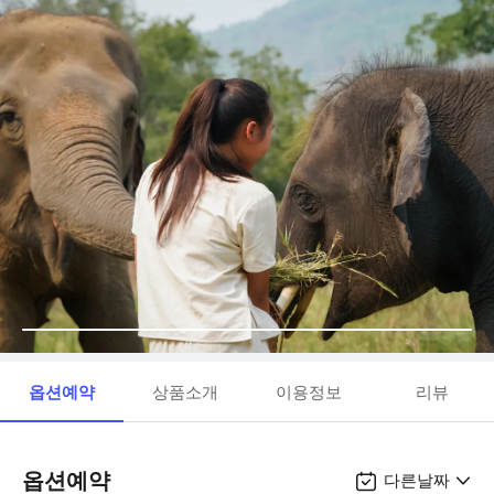
옵션예약
상품소개
이용정보
리뷰
옵션예약
다른날짜