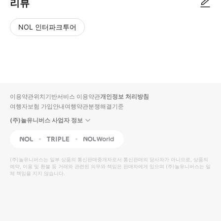
리뷰
NOL 인터파크투어
NOL
별
사
에서
점
진/
작성
높
동
된
은
영
리뷰
순
상
이용약관
위치기반서비스 이용약관
개인정보 처리방침
입니
여행자보험 가입안내
여행약관
분쟁해결기준
다.
(주)놀유니버스 사업자 정보
별
사
NOL
Triple
Interpark Global
점
진/
높
동
(주)놀유니버스
는 일부 상품의 통신판매중개자로서 통신판매의 당사자가 아니므로, 상품의
예약, 이용 및 환불 등 거래와 관련된 의무와 책임은 판매자에게 있으며
은
영
(주)놀유니버스
는 일
체 책임을 지지 않습니다.
순
상