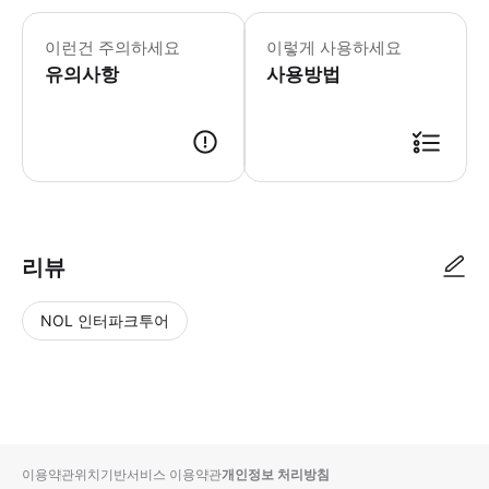
- 많은 음식이 준비될 예정이니 수업 전
이런건 주의하세요
이렇게 사용하세요
유의사항
사용방법
● 예약접수 후 확정이 되면 이용가능합니다. ● 바우처에 안내된 사용 방법
리뷰
NOL 인터파크투어
NOL
별
사
에서
점
진/
작성
높
동
된
은
영
리뷰
순
상
이용약관
위치기반서비스 이용약관
개인정보 처리방침
입니