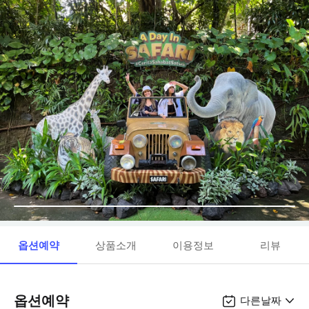
옵션예약
상품소개
이용정보
리뷰
옵션예약
다른날짜