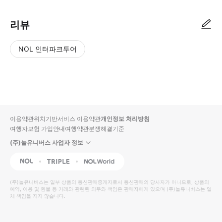
리뷰
NOL 인터파크투어
NOL
별
사
에서
점
진/
작성
높
동
된
은
영
리뷰
순
상
이용약관
위치기반서비스 이용약관
개인정보 처리방침
입니
여행자보험 가입안내
여행약관
분쟁해결기준
다.
(주)놀유니버스 사업자 정보
별
사
NOL
Triple
Interpark Global
점
진/
높
동
(주)놀유니버스
는 일부 상품의 통신판매중개자로서 통신판매의 당사자가 아니므로, 상품의
예약, 이용 및 환불 등 거래와 관련된 의무와 책임은 판매자에게 있으며
은
영
(주)놀유니버스
는 일
체 책임을 지지 않습니다.
순
상