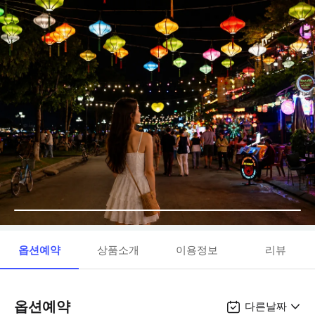
옵션예약
상품소개
이용정보
리뷰
옵션예약
다른날짜