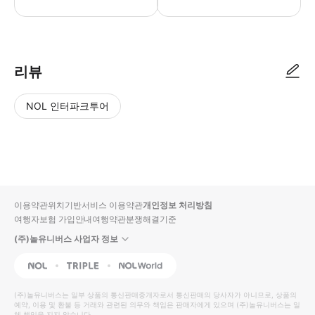
예약한 날짜, 영업시간내에 방문하여 예약내역을 직원에게 보여주세요.
리뷰
NOL 인터파크투어
NOL
별
사
에서
점
진/
작성
높
동
된
은
영
리뷰
순
상
이용약관
위치기반서비스 이용약관
개인정보 처리방침
입니
여행자보험 가입안내
여행약관
분쟁해결기준
다.
(주)놀유니버스 사업자 정보
별
사
NOL
Triple
Interpark Global
점
진/
높
동
(주)놀유니버스
는 일부 상품의 통신판매중개자로서 통신판매의 당사자가 아니므로, 상품의
예약, 이용 및 환불 등 거래와 관련된 의무와 책임은 판매자에게 있으며
은
영
(주)놀유니버스
는 일
체 책임을 지지 않습니다.