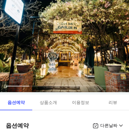
옵션예약
상품소개
이용정보
리뷰
옵션예약
다른날짜