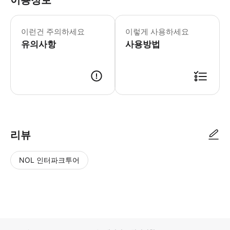
이용정보
드 영 미술관 및 리전 오브 아너 화요일
* 드 영 미술관과 리전 오브 아너, 
이런건 주의하세요
이렇게 사용하세요
유의사항
사용방법
리뷰
NOL 인터파크투어
NOL
별
사
에서
점
진/
작성
높
동
된
은
영
리뷰