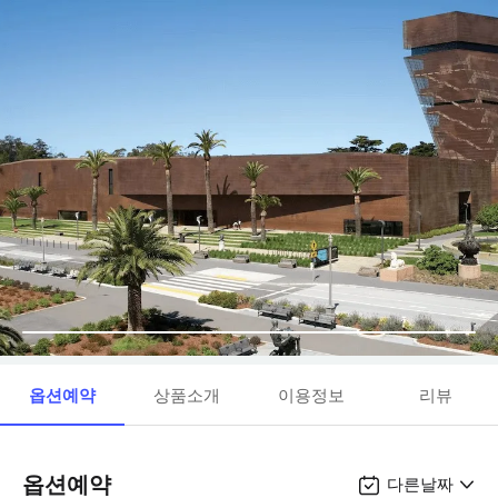
옵션예약
상품소개
이용정보
리뷰
옵션예약
다른날짜