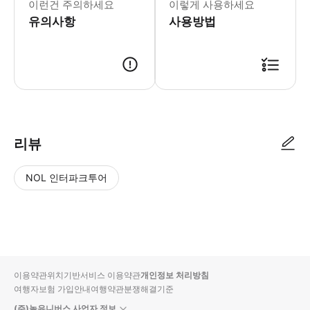
이런건 주의하세요
이렇게 사용하세요
유의사항
사용방법
리뷰
NOL 인터파크투어
NOL
별
사
에서
점
진/
작성
높
동
된
은
영
리뷰
순
상
이용약관
위치기반서비스 이용약관
개인정보 처리방침
입니
여행자보험 가입안내
여행약관
분쟁해결기준
다.
(주)놀유니버스 사업자 정보