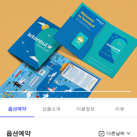
옵션예약
상품소개
이용정보
리뷰
옵션예약
다른날짜