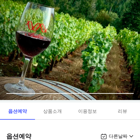
옵션예약
상품소개
이용정보
리뷰
옵션예약
다른날짜