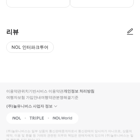
리뷰
NOL 인터파크투어
NOL
별
사
에서
점
진/
작성
높
동
된
은
영
리뷰
순
상
이용약관
위치기반서비스 이용약관
개인정보 처리방침
입니
여행자보험 가입안내
여행약관
분쟁해결기준
다.
(주)놀유니버스 사업자 정보
별
사
NOL
Triple
Interpark Global
점
진/
높
동
(주)놀유니버스
는 일부 상품의 통신판매중개자로서 통신판매의 당사자가 아니므로, 상품의
예약, 이용 및 환불 등 거래와 관련된 의무와 책임은 판매자에게 있으며
은
영
(주)놀유니버스
는 일
체 책임을 지지 않습니다.