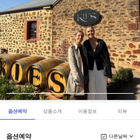
옵션예약
상품소개
이용정보
리뷰
옵션예약
다른날짜