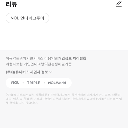
리뷰
NOL 인터파크투어
NOL
별
사
에서
점
진/
작성
높
동
된
은
영
리뷰
순
상
이용약관
위치기반서비스 이용약관
개인정보 처리방침
입니
여행자보험 가입안내
여행약관
분쟁해결기준
다.
(주)놀유니버스 사업자 정보
별
사
NOL
Triple
Interpark Global
점
진/
높
동
(주)놀유니버스
는 일부 상품의 통신판매중개자로서 통신판매의 당사자가 아니므로, 상품의
예약, 이용 및 환불 등 거래와 관련된 의무와 책임은 판매자에게 있으며
은
영
(주)놀유니버스
는 일
체 책임을 지지 않습니다.
순
상