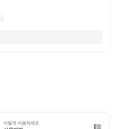
고대 마을 거리: 하루 종일 개방 * 내부 명소: 4월 1일-10월 31일: 08:30-17:00 
대 마을 지구는 무료로 개방되며, 이 티켓은 내부 핵심 명소 통합 티켓으로, 옌자
이렇게 사용하세요