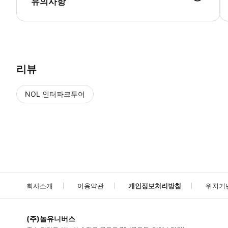
유의사항
리뷰
NOL 인터파크투어
NOL
에서 작성된 리뷰 입니다.
별점 높은순
별점 높은순
회사소개
이용약관
개인정보처리방침
위치기
(주)놀유니버스