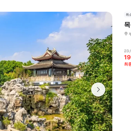
취
목
23,
19
최