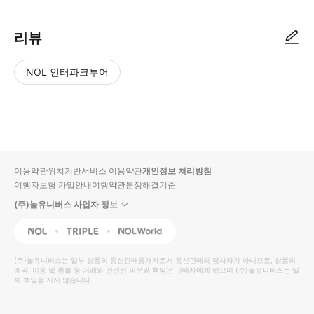
리뷰
NOL 인터파크투어
NOL
별
사
에서
점
진/
작성
높
동
된
은
영
리뷰
순
상
이용약관
위치기반서비스 이용약관
개인정보 처리방침
입니
여행자보험 가입안내
여행약관
분쟁해결기준
다.
(주)놀유니버스 사업자 정보
별
사
NOL
Triple
Interpark Global
점
진/
높
동
(주)놀유니버스
는 일부 상품의 통신판매중개자로서 통신판매의 당사자가 아니므로, 상품의
예약, 이용 및 환불 등 거래와 관련된 의무와 책임은 판매자에게 있으며
은
영
(주)놀유니버스
는 일
체 책임을 지지 않습니다.
순
상