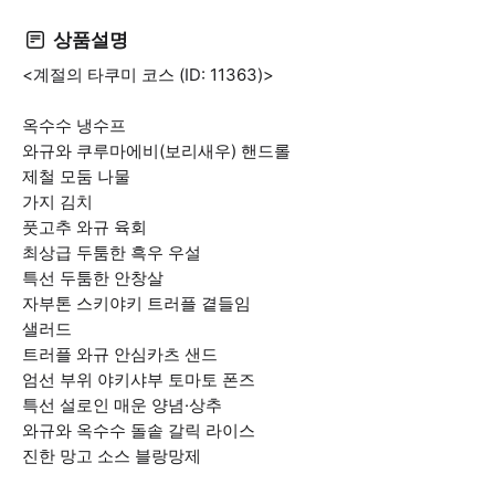
상품설명
<계절의 타쿠미 코스 (ID: 11363)>
옥수수 냉수프
와규와 쿠루마에비(보리새우) 핸드롤
제철 모둠 나물
가지 김치
풋고추 와규 육회
최상급 두툼한 흑우 우설
특선 두툼한 안창살
자부톤 스키야키 트러플 곁들임
샐러드
트러플 와규 안심카츠 샌드
엄선 부위 야키샤부 토마토 폰즈
특선 설로인 매운 양념·상추
와규와 옥수수 돌솥 갈릭 라이스
진한 망고 소스 블랑망제