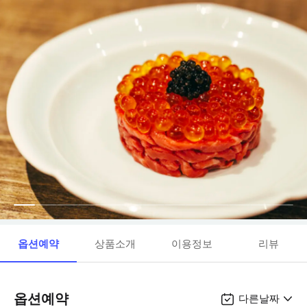
옵션예약
상품소개
이용정보
리뷰
옵션예약
다른날짜