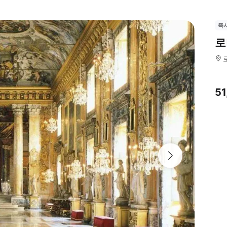
즉
로
5