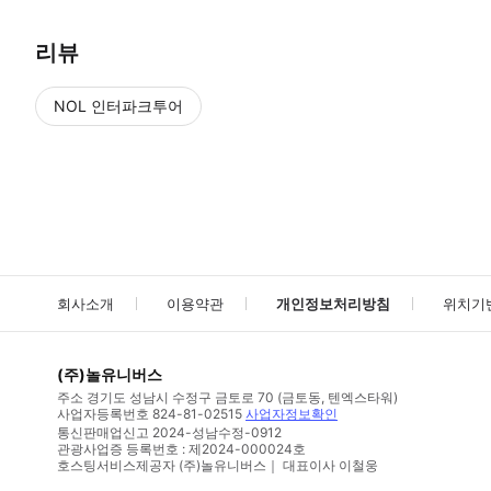
리뷰
NOL 인터파크투어
NOL
에서 작성된 리뷰 입니다.
별점 높은순
별점 높은순
회사소개
이용약관
개인정보처리방침
위치기
(주)놀유니버스
주소
경기도 성남시 수정구 금토로 70 (금토동, 텐엑스타워)
사업자등록번호
824-81-02515
사업자정보확인
통신판매업신고
2024-성남수정-0912
관광사업증 등록번호 : 제2024-000024호
호스팅서비스제공자 (주)놀유니버스｜ 대표이사 이철웅