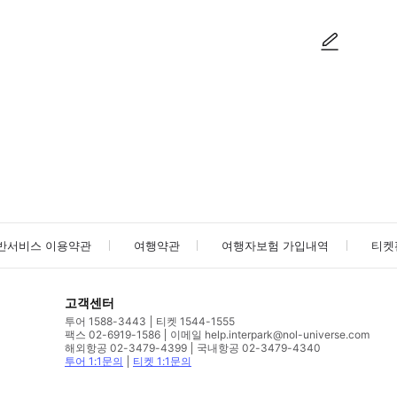
사진/동영상
사진/동영상
반서비스 이용약관
여행약관
여행자보험 가입내역
티켓
고객센터
투어 1588-3443
티켓 1544-1555
팩스 02-6919-1586
이메일 help.interpark@nol-universe.com
해외항공 02-3479-4399
국내항공 02-3479-4340
투어 1:1문의
티켓 1:1문의