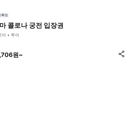
시확정
마 콜로나 궁전 입장권
로마
투어
1,706원~