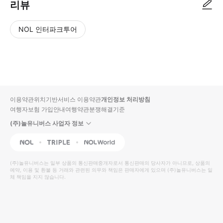
리뷰
NOL 인터파크투어
NOL
별
사
에서
점
진/
작성
높
동
된
은
영
리뷰
순
상
이용약관
위치기반서비스 이용약관
개인정보 처리방침
입니
여행자보험 가입안내
여행약관
분쟁해결기준
다.
(주)놀유니버스 사업자 정보
별
사
NOL
Triple
Interpark Global
점
진/
높
동
(주)놀유니버스
는 일부 상품의 통신판매중개자로서 통신판매의 당사자가 아니므로, 상품의
예약, 이용 및 환불 등 거래와 관련된 의무와 책임은 판매자에게 있으며
은
영
(주)놀유니버스
는 일
체 책임을 지지 않습니다.
순
상