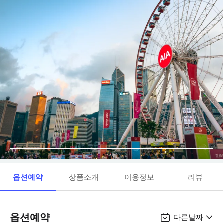
옵션예약
상품소개
이용정보
리뷰
옵션예약
다른날짜