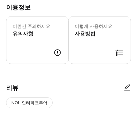
이용정보
▶ 꼭 알아두세요 * 점심 시간에는 자
이런건 주의하세요
이렇게 사용하세요
유의사항
사용방법
▶ 사용방법 이 투어에는 두 개의 만남의 장소가 있습니다. 사그리다 파밀리아 (Sagr
리뷰
NOL 인터파크투어
NOL
별
사
에서
점
진/
작성
높
동
된