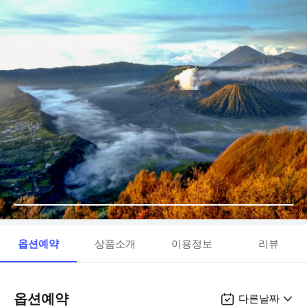
옵션예약
상품소개
이용정보
리뷰
옵션예약
다른날짜