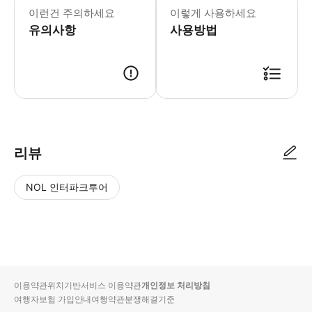
이런건 주의하세요
이렇게 사용하세요
유의사항
사용방법
리뷰
NOL 인터파크투어
NOL
별
사
에서
점
진/
작성
높
동
된
은
영
리뷰
순
상
이용약관
위치기반서비스 이용약관
개인정보 처리방침
입니
여행자보험 가입안내
여행약관
분쟁해결기준
다.