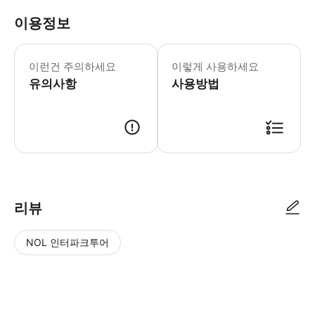
이용정보
Luxurious Travel Maste
이런건 주의하세요
이렇게 사용하세요
유의사항
사용방법
● 예약접수 후 확정이 되면 이용가능합니다. ● 바우처에 안내된 사용 방법
리뷰
NOL 인터파크투어
NOL
별
사
에서
점
진/
작성
높
동