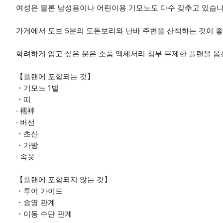
여성은 물론 남성용이나 어린이용 기모노도 다수 갖추고 있습니
가게에서 도보 5분의 도톤보리와 난바 주변을 산책하는 것이 
화려하게 입고 싶은 분은 소품 액세서리 첨부 무제한 ​​플랜을 
【플랜에 포함되는 것】
・기모노 1벌
・띠
· 襦袢
· 버선
・초신
・가방
· 속옷
【플랜에 포함되지 않는 것】
・투어 가이드
・송영 관계
・이동 수단 관계