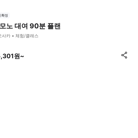
시확정
모노 대여 90분 플랜
오사카
체험/클래스
5,301원~