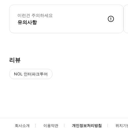
이런건 주의하세요
유의사항
【반납 시간】 ・가게 출발 시간으로부터 90분 【예약 시간에 늦는 경우】
리뷰
NOL 인터파크투어
NOL
에서 작성된 리뷰 입니다.
별점 높은순
별점 높은순
회사소개
이용약관
개인정보처리방침
위치기