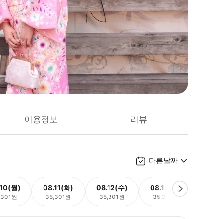
이용정보
리뷰
다른날짜
.10(월)
08.11(화)
08.12(수)
08.13(목)
08.
,301원
35,301원
35,301원
35,301원
35,