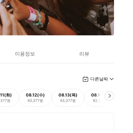
이용정보
리뷰
다른날짜
.11(화)
08.12(수)
08.13(목)
08.14(금)
08.
,377원
63,377원
63,377원
63,377원
63,