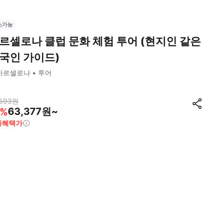
소가능
르셀로나 클럽 문화 체험 투어 (현지인 같은
국인 가이드)
바르셀로나
투어
593
원
63,377원~
%
종혜택가