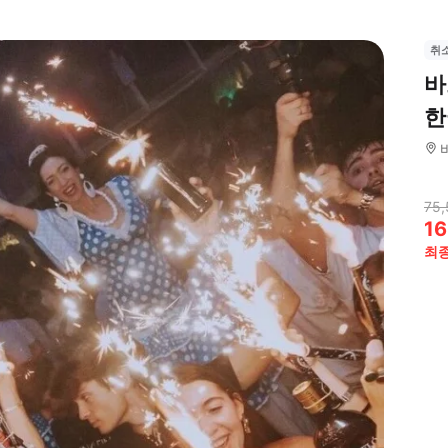
취
바
한
75,
16
최