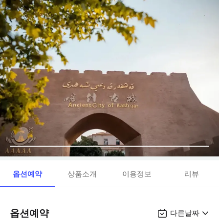
옵션예약
상품소개
이용정보
리뷰
옵션예약
다른날짜