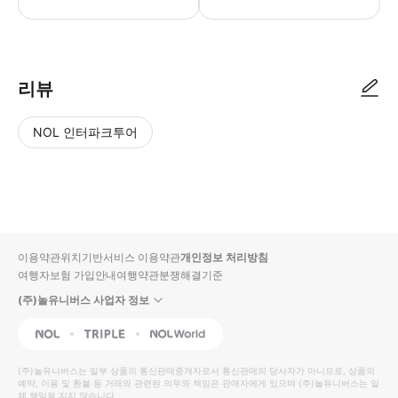
리뷰
NOL 인터파크투어
NOL
별
사
에서
점
진/
작성
높
동
된
은
영
리뷰
순
상
이용약관
위치기반서비스 이용약관
개인정보 처리방침
입니
여행자보험 가입안내
여행약관
분쟁해결기준
다.
(주)놀유니버스 사업자 정보
별
사
NOL
Triple
Interpark Global
점
진/
높
동
(주)놀유니버스
는 일부 상품의 통신판매중개자로서 통신판매의 당사자가 아니므로, 상품의
예약, 이용 및 환불 등 거래와 관련된 의무와 책임은 판매자에게 있으며
은
영
(주)놀유니버스
는 일
체 책임을 지지 않습니다.