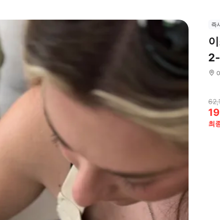
즉
이
2
62,
19
최