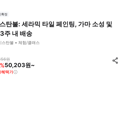
시확정
스탄불: 세라믹 타일 페인팅, 가마 소성 및
-3주 내 배송
이스탄불
체험/클래스
156
원
50,203원~
%
종혜택가