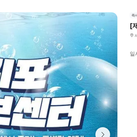
즉
[
일