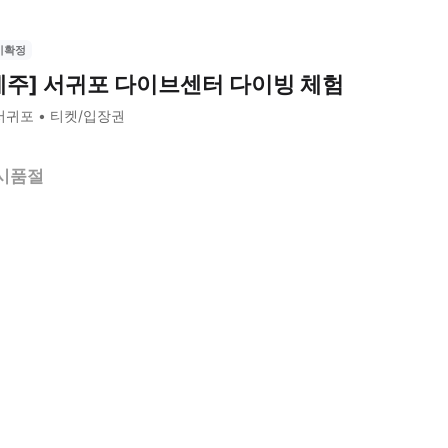
시확정
제주] 서귀포 다이브센터 다이빙 체험
서귀포
티켓/입장권
시품절