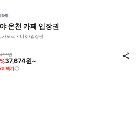
시확정
야 온천 카페 입장권
싱가포르
티켓/입장권
,644
원
37,674원~
%
종혜택가