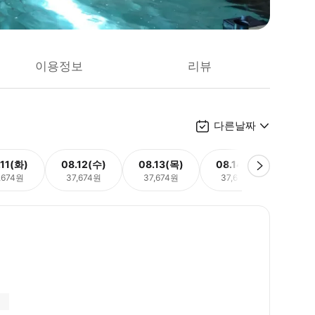
이용정보
리뷰
다른날짜
.11(화)
08.12(수)
08.13(목)
08.14(금)
08.
,674원
37,674원
37,674원
37,674원
37,