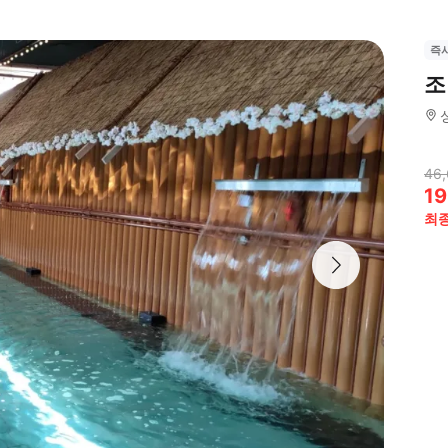
즉
조
46
19
최