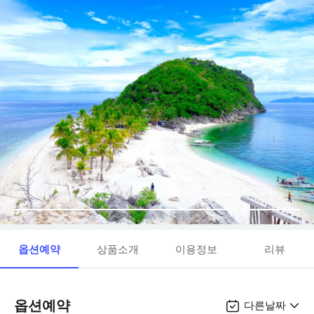
옵션예약
상품소개
이용정보
리뷰
옵션예약
다른날짜