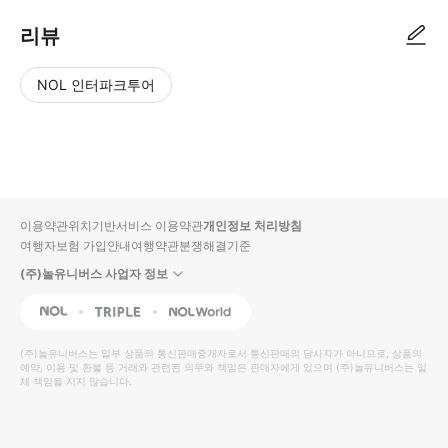
리뷰
NOL 인터파크투어
NOL
별
사
에서
점
진/
작성
높
동
된
은
영
리뷰
순
상
이용약관
위치기반서비스 이용약관
개인정보 처리방침
입니
여행자보험 가입안내
여행약관
분쟁해결기준
다.
(주)놀유니버스 사업자 정보
별
사
NOL
Triple
Interpark Global
점
진/
높
동
(주)놀유니버스
는 일부 상품의 통신판매중개자로서 통신판매의 당사자가 아니므로, 상품의
예약, 이용 및 환불 등 거래와 관련된 의무와 책임은 판매자에게 있으며
은
영
(주)놀유니버스
는 일
체 책임을 지지 않습니다.
순
상