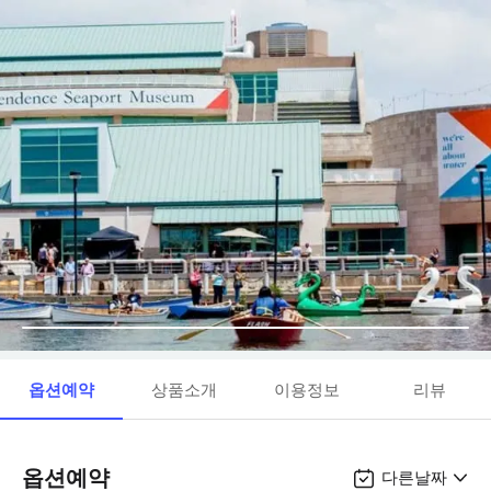
옵션예약
상품소개
이용정보
리뷰
옵션예약
다른날짜