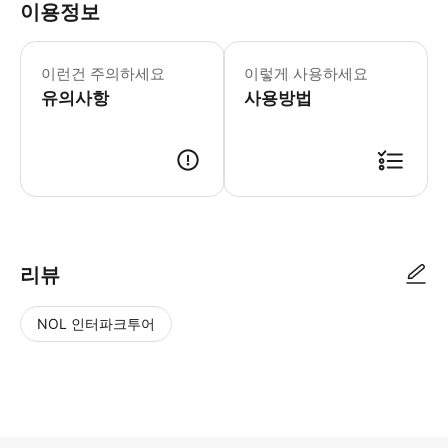
이용정보
사우스 스트리트 시포트 박물관 운영 시간:
* 뉴욕의 씨포트 박물관에서 항구 도시
이런건 주의하세요
이렇게 사용하세요
유의사항
사용방법
리뷰
NOL 인터파크투어
NOL
별
사
에서
점
진/
작성
높
동
된
은
영