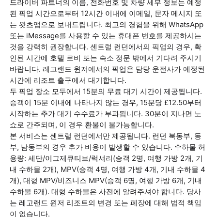
드라이버 파트너의 이름, 전화번호 및 차량 세부 정보는 예정
된 픽업 시간으로부터 12시간 이내에 이메일, 문자 메시지 또
는 왓츠앱으로 보내드립니다. 최고의 경험을 위해 WhatsApp
또는 iMessage를 사용할 수 있는 휴대폰 번호를 제공하시는
것을 강력히 권장합니다. 센트럴 런던에서의 픽업의 경우, 확
인된 시간에 호텔 로비 또는 숙소 정문 밖에서 기다려 주시기
바랍니다. 레고랜드 윈저에서의 픽업은 담당 운전사가 예정된
시간에 리조트 출구에서 대기합니다.
두 픽업 장소 모두에서 15분의 무료 대기 시간이 제공됩니다.
승객이 15분 이내에 나타나지 않는 경우, 15분당 £12.50부터
시작하는 추가 대기 수수료가 부과됩니다. 30분이 지나면 노
쇼로 간주되며, 이 경우 환불이 불가능합니다.
본 서비스는 센트럴 런던에서만 제공됩니다. 런던 북동부, 동
부, 남동부의 경우 추가 비용이 발생할 수 있습니다. 수하물 허
용량: 세단/이그제큐티브/럭셔리(승객 2명, 여행 가방 2개, 기
내 수하물 2개), MPV(승객 4명, 여행 가방 4개, 기내 수하물 4
개), 대형 MPV/비즈니스 MPV(승객 6명, 여행 가방 6개, 기내
수하물 6개). 대형 수하물은 사전에 알려주셔야 합니다. 당사
는 레고랜드 윈저 리조트의 변경 또는 폐장에 대해 법적 책임
이 없습니다.