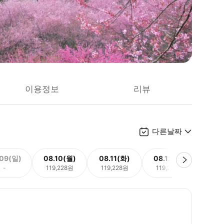
이용정보
리뷰
다른날짜
.09(일)
08.10(월)
08.11(화)
08.12(수)
08.
-
119,228원
119,228원
119,228원
119