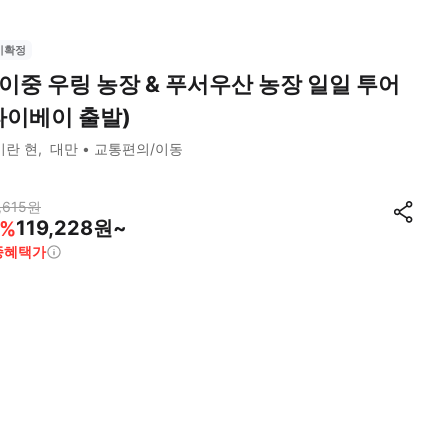
시확정
이중 우링 농장 & 푸서우산 농장 일일 투어
타이베이 출발)
이란 현
대만
교통편의/이동
,615
원
119,228원~
%
종혜택가