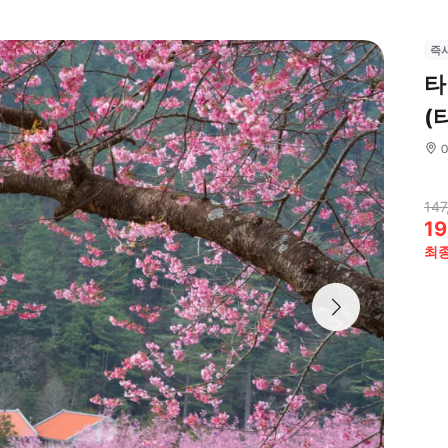
즉
타
(
147
19
최