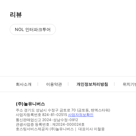
리뷰
NOL 인터파크투어
NOL
에서 작성된 리뷰 입니다.
별점 높은순
별점 높은순
회사소개
이용약관
개인정보처리방침
위치기
(주)놀유니버스
주소
경기도 성남시 수정구 금토로 70 (금토동, 텐엑스타워)
사업자등록번호
824-81-02515
사업자정보확인
통신판매업신고
2024-성남수정-0912
관광사업증 등록번호 : 제2024-000024호
호스팅서비스제공자 (주)놀유니버스｜ 대표이사 이철웅