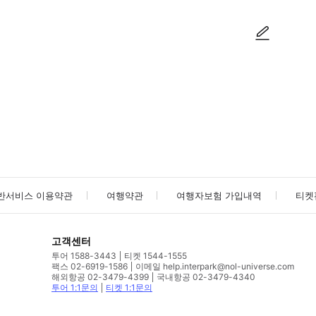
사진/동영상
사진/동영상
반서비스 이용약관
여행약관
여행자보험 가입내역
티켓
고객센터
투어 1588-3443
티켓 1544-1555
팩스 02-6919-1586
이메일 help.interpark@nol-universe.com
해외항공 02-3479-4399
국내항공 02-3479-4340
투어 1:1문의
티켓 1:1문의