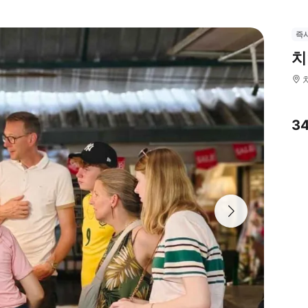
즉
치
3