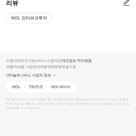
리뷰
NOL 인터파크투어
NOL
별
사
에서
점
진/
작성
높
동
된
은
영
리뷰
순
상
이용약관
위치기반서비스 이용약관
개인정보 처리방침
입니
여행자보험 가입안내
여행약관
분쟁해결기준
다.
(주)놀유니버스 사업자 정보
별
사
NOL
Triple
Interpark Global
점
진/
높
동
(주)놀유니버스
는 일부 상품의 통신판매중개자로서 통신판매의 당사자가 아니므로, 상품의
예약, 이용 및 환불 등 거래와 관련된 의무와 책임은 판매자에게 있으며
은
영
(주)놀유니버스
는 일
체 책임을 지지 않습니다.
순
상