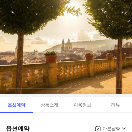
옵션예약
상품소개
이용정보
리뷰
옵션예약
다른날짜