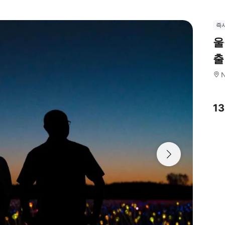
즉
울
출
N
1