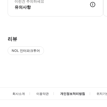
이런건 주의하세요
유의사항
● 예약접수 후 확정이 되면 이용가능합니다. ● 바우처에 안내된 사용 
리뷰
NOL 인터파크투어
NOL
에서 작성된 리뷰 입니다.
별점 높은순
별점 높은순
회사소개
이용약관
개인정보처리방침
위치기