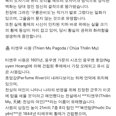
특히 도자기와 유리 조각을 깨뜨려 모자이크 방식으로 장식한
벽화는 당대 장인 정신의 걸작으로 평가받습니다.
천장에 그려진 '구룡은비도'는 작가가 발로 그렸다는 일화가
있으며, 그을음이 묻지 않는 것으로 유명합니다.
또한 실제 황제의 시신이 안치된 지하 바로 위에는 실물 크기
의 황제 동상이 자리 잡고 있어, 당시 황실의 권위와 화려함을
생생하게 증언합니다.
🏯 티엔무 사원 (Thien Mu Pagoda / Chùa Thiên Mụ)
티엔무 사원은 1601년, 응우옌 가문의 시조인 응우옌 호앙(Ng
uyen Hoang)에 의해 건립된 후에에서 가장 오래되고 유서 깊
은 사원입니다.
흐엉강(Perfume River)이 내려다보이는 하케 언덕에 위치해
있으며,
천상의 여인이 나타나 나라의 번영을 위해 진정한 군주가 이곳
에 탑을 세울 것'이라고 예언했다는 전설에서 **'티엔무(Thiên
Mụ, 天姥: 천상의 여인)'**라는 이름이 유래했습니다.
사원의 상징인 높이 21m의 7층 8각 탑인 **'복연탑(Phước Du
yên)'**은 1844년 티에우찌 황제가 건립했으며,