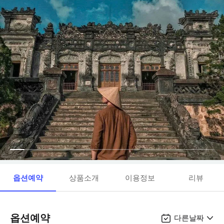
옵션예약
상품소개
이용정보
리뷰
옵션예약
다른날짜