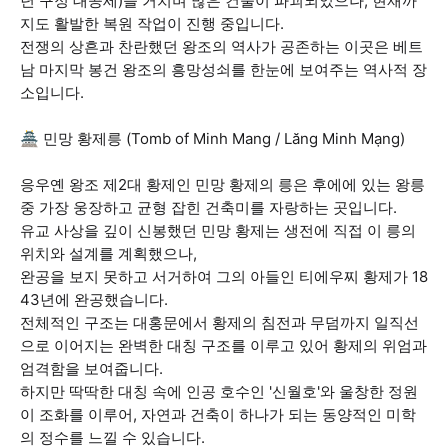
년 구정 대공세)을 거치며 많은 건물이 파괴되었으나, 현재까
지도 활발한 복원 작업이 진행 중입니다.
전쟁의 상흔과 찬란했던 왕조의 역사가 공존하는 이곳은 베트
남 마지막 봉건 왕조의 흥망성쇠를 한눈에 보여주는 역사적 장
소입니다.
🏯 민망 황제릉 (Tomb of Minh Mang / Lăng Minh Mạng)
응우옌 왕조 제2대 황제인 민망 황제의 릉은 후에에 있는 왕릉
중 가장 웅장하고 균형 잡힌 건축미를 자랑하는 곳입니다.
유교 사상을 깊이 신봉했던 민망 황제는 생전에 직접 이 릉의
위치와 설계를 계획했으나,
완공을 보지 못하고 서거하여 그의 아들인 티에우찌 황제가 18
43년에 완공했습니다.
전체적인 구조는 대홍문에서 황제의 침전과 무덤까지 일직선
으로 이어지는 완벽한 대칭 구조를 이루고 있어 황제의 위엄과
엄격함을 보여줍니다.
하지만 딱딱한 대칭 속에 인공 호수인 '신월호'와 울창한 정원
이 조화를 이루어, 자연과 건축이 하나가 되는 동양적인 미학
의 정수를 느낄 수 있습니다.