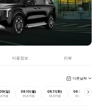
이용정보
리뷰
다른날짜
.09(일)
08.10(월)
08.11(화)
08.12(수)
08.
,575원
35,575원
35,575원
35,575원
35,