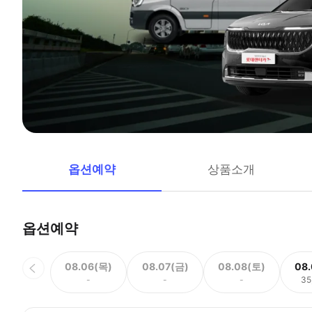
옵션예약
상품소개
옵션예약
08.06(목)
08.07(금)
08.08(토)
08
-
-
-
35