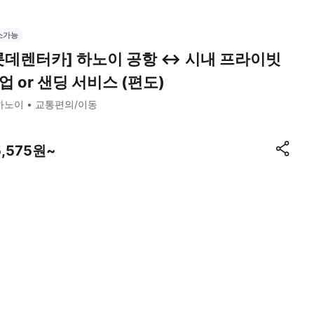
소가능
롯데렌터카] 하노이 공항 ↔ 시내 프라이빗
업 or 샌딩 서비스 (편도)
하노이
교통편의/이동
5,575원~