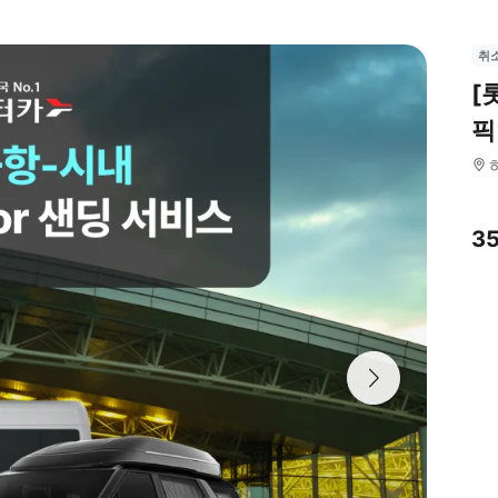
취
[
픽
3