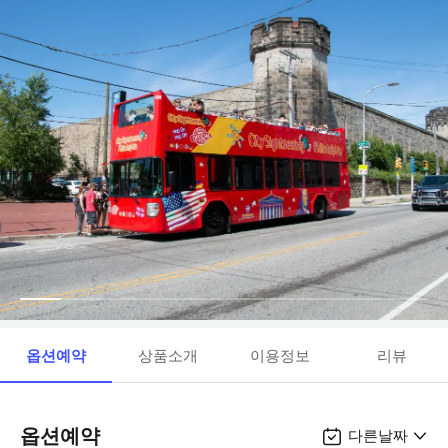
옵션예약
상품소개
이용정보
리뷰
옵션예약
다른날짜