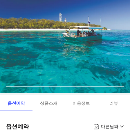
옵션예약
상품소개
이용정보
리뷰
옵션예약
다른날짜