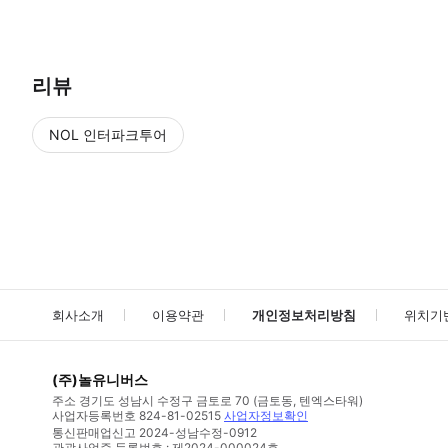
리뷰
NOL 인터파크투어
NOL
에서 작성된 리뷰 입니다.
별점 높은순
별점 높은순
회사소개
이용약관
개인정보처리방침
위치기
(주)놀유니버스
주소
경기도 성남시 수정구 금토로 70 (금토동, 텐엑스타워)
사업자등록번호
824-81-02515
사업자정보확인
통신판매업신고
2024-성남수정-0912
관광사업증 등록번호 : 제2024-000024호