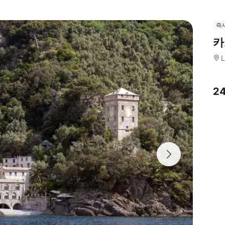
즉
카
L
2