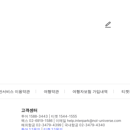
사진/동영상
사진/동영상
반서비스 이용약관
여행약관
여행자보험 가입내역
티켓
고객센터
투어 1588-3443
티켓 1544-1555
팩스 02-6919-1586
이메일 help.interpark@nol-universe.com
해외항공 02-3479-4399
국내항공 02-3479-4340
투어 1:1문의
티켓 1:1문의