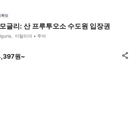
시확정
모글리: 산 프루투오소 수도원 입장권
iguria
이탈리아
투어
4,397원~