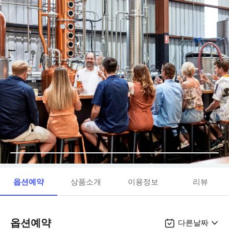
옵션예약
상품소개
이용정보
리뷰
옵션예약
다른날짜