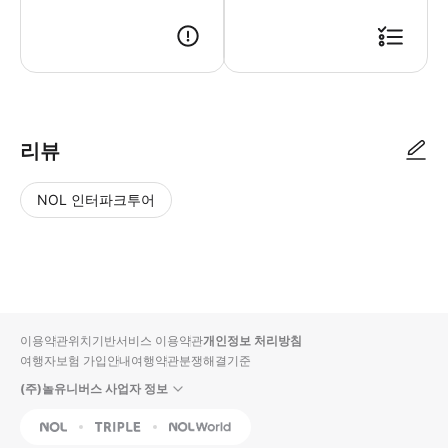
리뷰
NOL 인터파크투어
NOL
별
사
에서
점
진/
작성
높
동
된
은
영
리뷰
순
상
이용약관
위치기반서비스 이용약관
개인정보 처리방침
입니
여행자보험 가입안내
여행약관
분쟁해결기준
다.
(주)놀유니버스 사업자 정보
별
사
NOL
Triple
Interpark Global
점
진/