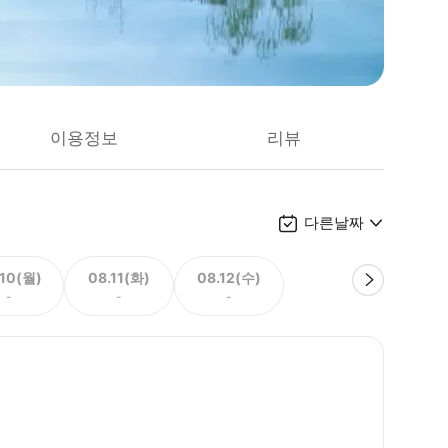
이용정보
리뷰
다른날짜
.10(월)
08.11(화)
08.12(수)
-
-
-