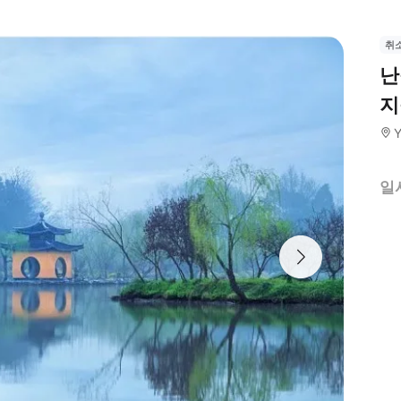
취
난
지
일