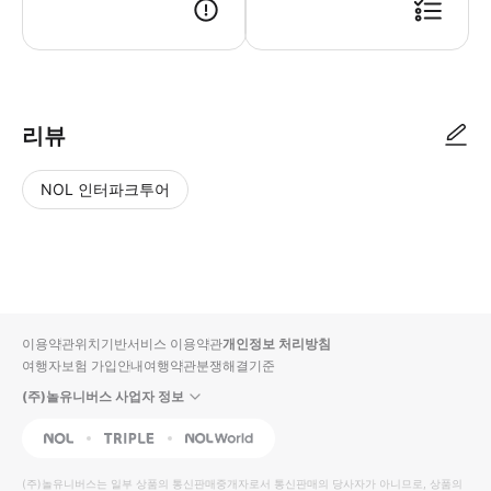
리뷰
NOL 인터파크투어
NOL
별
사
에서
점
진/
작성
높
동
된
은
영
리뷰
순
상
이용약관
위치기반서비스 이용약관
개인정보 처리방침
입니
여행자보험 가입안내
여행약관
분쟁해결기준
다.
(주)놀유니버스 사업자 정보
별
사
NOL
Triple
Interpark Global
점
진/
높
동
(주)놀유니버스
는 일부 상품의 통신판매중개자로서 통신판매의 당사자가 아니므로, 상품의