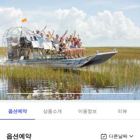
옵션예약
상품소개
이용정보
리뷰
옵션예약
다른날짜