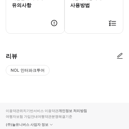
유의사항
사용방법
리뷰
NOL 인터파크투어
NOL
별
사
에서
점
진/
작성
높
동
된
은
영
리뷰
순
상
이용약관
위치기반서비스 이용약관
개인정보 처리방침
입니
여행자보험 가입안내
여행약관
분쟁해결기준
다.
(주)놀유니버스 사업자 정보