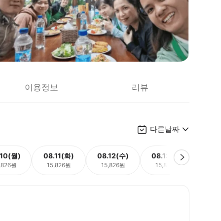
이용정보
리뷰
다른날짜
.10(월)
08.11(화)
08.12(수)
08.13(목)
08.
,826원
15,826원
15,826원
15,826원
15,