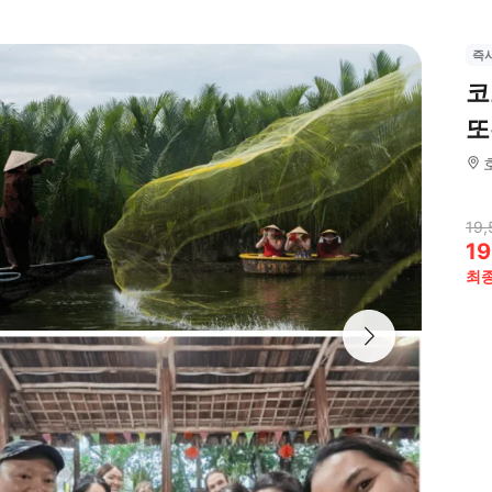
즉
코
또
19,
19
최