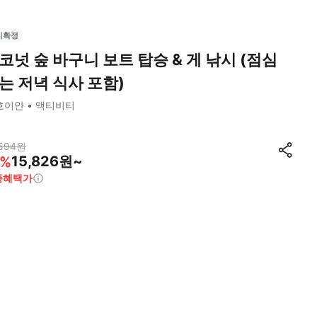
시확정
코넛 숲 바구니 보트 탑승 & 게 낚시 (점심
는 저녁 식사 포함)
호이안
액티비티
594
원
15,826원~
%
종혜택가