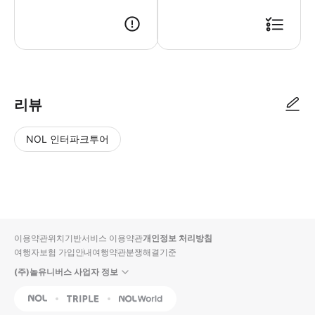
리뷰
NOL 인터파크투어
NOL
별
사
에서
점
진/
작성
높
동
된
은
영
리뷰
순
상
이용약관
위치기반서비스 이용약관
개인정보 처리방침
입니
여행자보험 가입안내
여행약관
분쟁해결기준
다.
(주)놀유니버스 사업자 정보
별
사
NOL
Triple
Interpark Global
점
진/