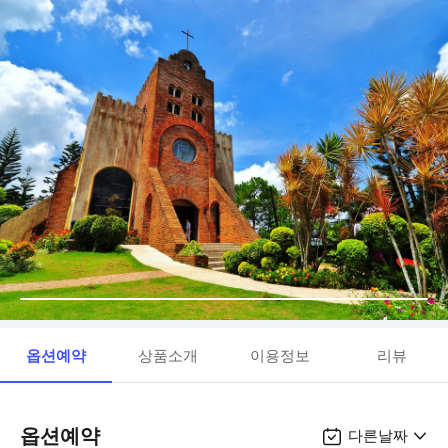
옵션예약
상품소개
이용정보
리뷰
옵션예약
다른날짜