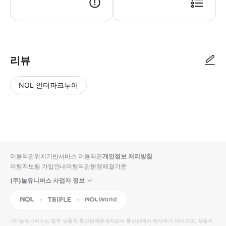
리뷰
NOL 인터파크투어
NOL
별
사
에서
점
진/
작성
높
동
된
은
영
리뷰
순
상
이용약관
위치기반서비스 이용약관
개인정보 처리방침
입니
여행자보험 가입안내
여행약관
분쟁해결기준
다.
(주)놀유니버스 사업자 정보
별
사
NOL
Triple
Interpark Global
점
진/
높
동
(주)놀유니버스
는 일부 상품의 통신판매중개자로서 통신판매의 당사자가 아니므로, 상품의