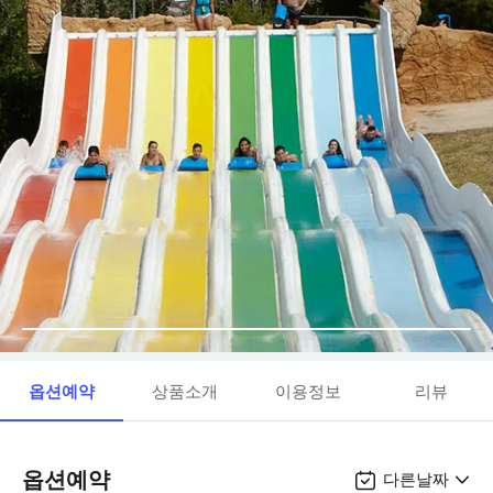
옵션예약
상품소개
이용정보
리뷰
옵션예약
다른날짜