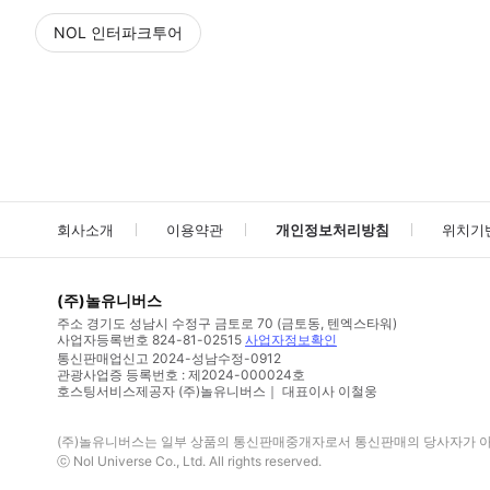
NOL 인터파크투어
NOL
에서 작성된 리뷰 입니다.
별점 높은순
별점 높은순
회사소개
이용약관
개인정보처리방침
위치기
(주)놀유니버스
주소
경기도 성남시 수정구 금토로 70 (금토동, 텐엑스타워)
사업자등록번호
824-81-02515
사업자정보확인
통신판매업신고
2024-성남수정-0912
관광사업증 등록번호 : 제2024-000024호
호스팅서비스제공자 (주)놀유니버스｜ 대표이사 이철웅
(주)놀유니버스
는 일부 상품의 통신판매중개자로서 통신판매의 당사자가 아니
ⓒ
Nol Universe Co
., Ltd. All rights reserved.