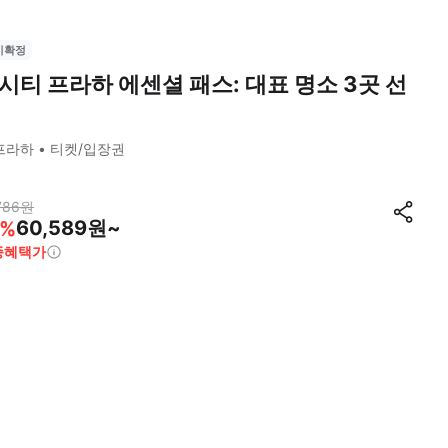
시확정
시티 프라하 에센셜 패스: 대표 명소 3곳 선
프라하
티켓/입장권
786
원
60,589원~
%
종혜택가