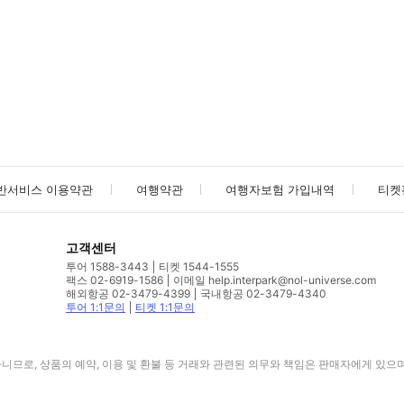
사진/동영상
사진/동영상
반서비스 이용약관
여행약관
여행자보험 가입내역
티켓
고객센터
투어 1588-3443
티켓 1544-1555
팩스 02-6919-1586
이메일 help.interpark@nol-universe.com
해외항공 02-3479-4399
국내항공 02-3479-4340
투어 1:1문의
티켓 1:1문의
므로, 상품의 예약, 이용 및 환불 등 거래와 관련된 의무와 책임은 판매자에게 있으