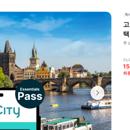
즉
고
택
71,
15
최