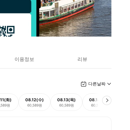
이용정보
리뷰
다른날짜
.11(화)
08.12(수)
08.13(목)
08.14(금)
08.
,589원
60,589원
60,589원
60,589원
60,