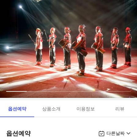
옵션예약
상품소개
이용정보
리뷰
옵션예약
다른날짜