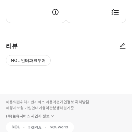
[예약 안내] 1. 트리플 결제 및 예약 확정 2. 스타인월드에서 개별 메시
리뷰
NOL 인터파크투어
NOL
별
사
에서
점
진/
작성
높
동
된
은
영
리뷰
순
상
이용약관
위치기반서비스 이용약관
개인정보 처리방침
입니
여행자보험 가입안내
여행약관
분쟁해결기준
다.
(주)놀유니버스 사업자 정보
별
사
NOL
Triple
Interpark Global
점
진/