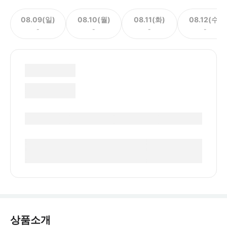
08.09(일)
08.10(월)
08.11(화)
08.12(수)
-
-
-
-
상품소개